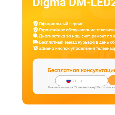
Digma DM-LED
Официальный сервис
Гарантийное обслуживание
телевизо
Диагностика за наш счет,
ремонт по
Бесплатный выезд курьера
в день о
Замена кнопок управления телевиз
Бесплатная консультаци
Нажимая на кнопку "Оставить заявку" Вы соглашает