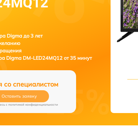
24MQ12
ра Digma до 3 лет
 желанию
бращения
ора
Digma DM-LED24MQ12 от 35 минут
я со специалистом
Оставить заявку
есь c
политикой конфиденциальности