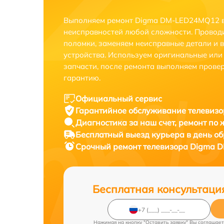
Выполняем ремонт Digma DM-LED24MQ12 в
неисправностей любой сложности. Проводи
поломки, заменяем неисправные детали и 
устройства. Используем оригинальные ил
запчасти, после ремонта выполняем прове
гарантию.
Официальный сервис
Гарантийное обслуживание
телевиз
Диагностика за наш счет,
ремонт по
Бесплатный выезд курьера
в день о
Срочный ремонт
телевизора Digma 
Бесплатная консультаци
Нажимая на кнопку "Оставить заявку" Вы соглашает