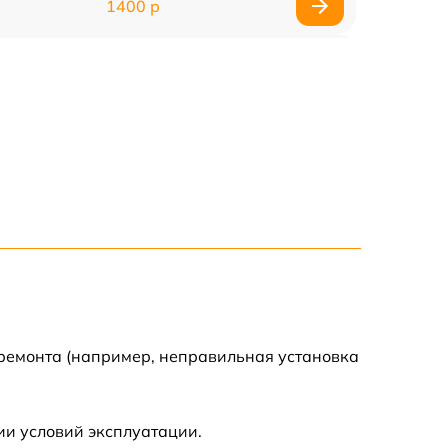
1400 р
1200 р
1200 р
1000 р
1800 р
900 р
1200 р
 ремонта (например, неправильная установка
1300 р
ии условий эксплуатации.