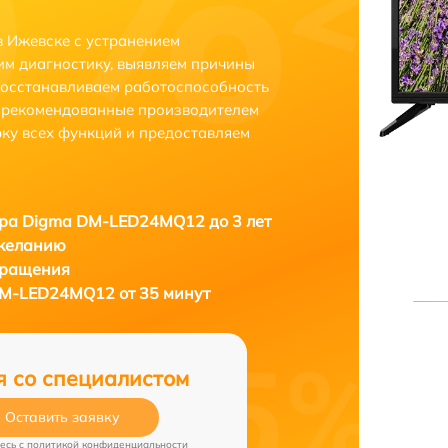
 Ижевске с устранением
м диагностику, выявляем причины
восстанавливаем работоспособность
и рекомендованные производителем
рку всех функций и предоставляем
ора Digma DM-LED24MQ12 до 3 лет
 желанию
бращения
DM-LED24MQ12 от 35 минут
я со специалистом
Оставить заявку
есь c
политикой конфиденциальности