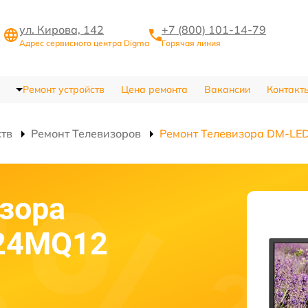
ул. Кирова, 142
+7 (800) 101-14-79
Адрес сервисного центра Digma
Горячая линия
Ремонт устройств
Цена ремонта
Вакансии
Контакт
ств
Ремонт Телевизоров
Ремонт Телевизора DM-L
зора
24MQ12